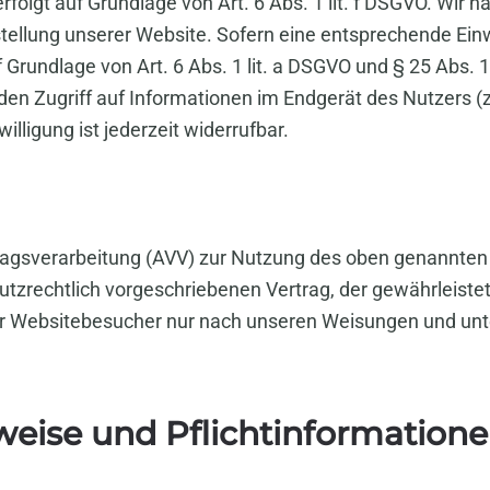
olgt auf Grundlage von Art. 6 Abs. 1 lit. f DSGVO. Wir h
tellung unserer Website. Sofern eine entsprechende Einw
f Grundlage von Art. 6 Abs. 1 lit. a DSGVO und § 25 Abs. 
en Zugriff auf Informationen im Endgerät des Nutzers (z.
lligung ist jederzeit widerrufbar.
ragsverarbeitung (AVV) zur Nutzung des oben genannten
tzrechtlich vorgeschriebenen Vertrag, der gewährleistet,
 Websitebesucher nur nach unseren Weisungen und unt
weise und Pflicht­information