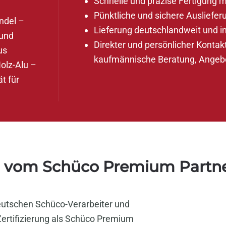
Schnelle und präzise Fertigung 
Pünktliche und sichere Auslieferu
ndel –
Lieferung deutschlandweit und i
und
Direkter und persönlicher Kontak
us
kaufmännische Beratung, Angeb
olz-Alu –
t für
n vom Schüco Premium Partn
deutschen Schüco-Verarbeiter und
ertifizierung als Schüco Premium