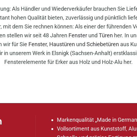
ung: Als Händler und Wiederverkäufer brauchen Sie Liefer
tant hohen Qualität bieten, zuverlässig und pünktlich lie
r, mit dem Sie rechnen können: Als einer der führenden 
n stellen wir seit 48 Jahren
Fenster
und
Türen
her. In u
 wir für Sie
Fenster
,
Haustüren
und
Schiebetüren
aus Kun
ir in unserem Werk in Elsnigk (Sachsen-Anhalt) erstklas
Fensterelemente für Erker aus Holz und Holz-Alu her.
n
Markenqualität „Made in German
Vollsortiment aus Kunststoff, Al