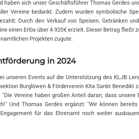
d haben sich unser Geschäftsführer Thomas Gerdes und
 aller Vereine bedankt. Zudem wurden symbolische Sp
sgezahlt: Durch den Verkauf von Speisen, Getränken u
ne einen Erlös über 4.920€ erzielt. Dieser Betrag fließt 
namtlichen Projekten zugute.
tförderung in 2024
bei unseren Events auf die Unterstützung des KLJB Len
ngssektion Burglöwen & Förderverein Kita Sankt Benedikt
 "Die Vereine haben großen Anteil daran, dass unsere Fe
ch!" Und Thomas Gerdes ergänzt: "Wir können bereits
r Engagement für das Ehrenamt noch weiter ausbaue